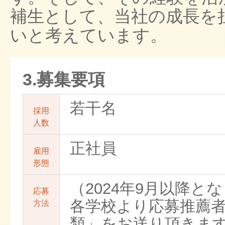
補生として、当社の成長を
いと考えています。
3.募集要項
若干名
採用
人数
正社員
雇用
形態
（2024年9月以降と
応募
各学校より応募推薦
方法
類」をお送り頂きま