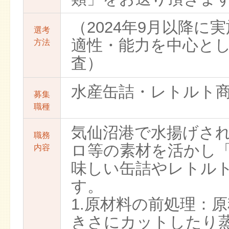
（2024年9月以降に
選考
適性・能力を中心と
方法
査）
水産缶詰・レトルト
募集
職種
気仙沼港で水揚げさ
職務
ロ等の素材を活かし
内容
味しい缶詰やレトル
す。
1.原材料の前処理：
きさにカットしたり