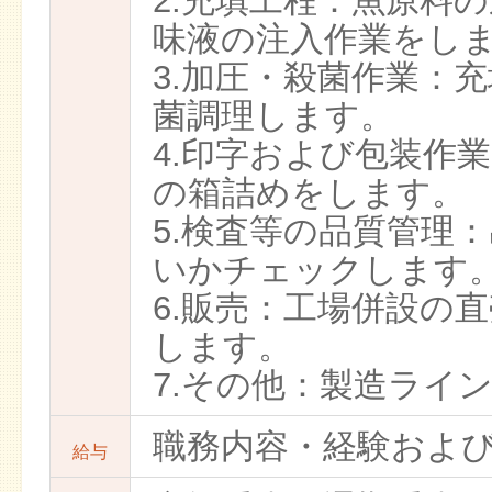
2.充填工程：魚原料
味液の注入作業をし
3.加圧・殺菌作業：
菌調理します。
4.印字および包装作
の箱詰めをします。
5.検査等の品質管理
いかチェックします
6.販売：工場併設の
します。
7.その他：製造ライ
職務内容・経験およ
給与