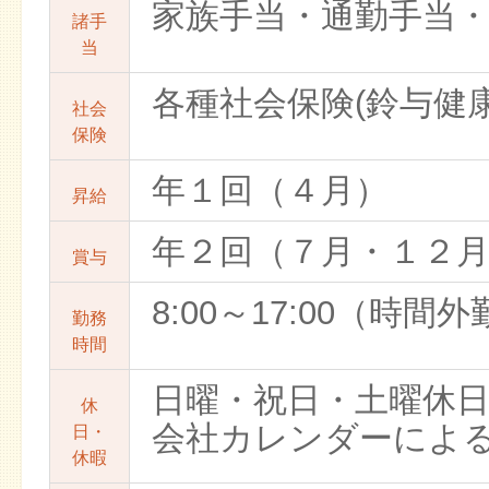
家族手当・通勤手当
諸手
当
各種社会保険(鈴与健
社会
保険
年１回（４月）
昇給
年２回（７月・１２
賞与
8:00～17:00（時間
勤務
時間
日曜・祝日・土曜休
休
会社カレンダーによる
日・
休暇