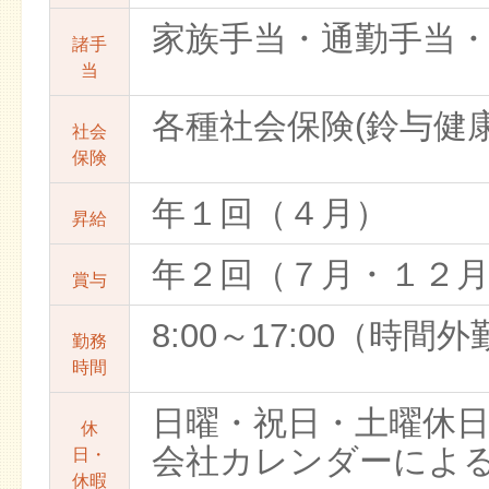
家族手当・通勤手当
諸手
当
各種社会保険(鈴与健
社会
保険
年１回（４月）
昇給
年２回（７月・１２
賞与
8:00～17:00（時間
勤務
時間
日曜・祝日・土曜休
休
会社カレンダーによる
日・
休暇