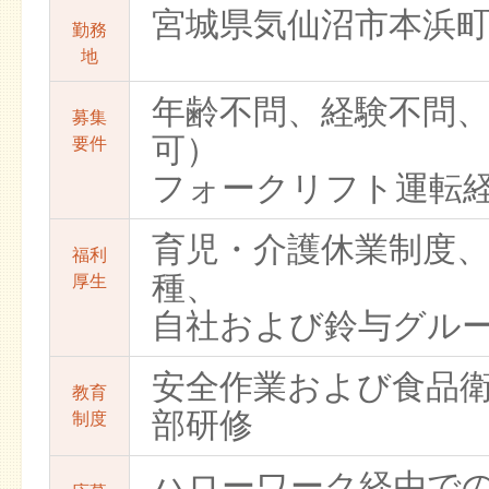
宮城県気仙沼市本浜
勤務
地
年齢不問、経験不問、
募集
可）
要件
フォークリフト運転
育児・介護休業制度
福利
種、
厚生
自社および鈴与グル
安全作業および食品
教育
部研修
制度
ハローワーク経由で