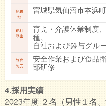
宮城県気仙沼市本浜
勤務
地
育児・介護休業制度
福利
種、
厚生
自社および鈴与グル
安全作業および食品
教育
部研修
制度
4.採用実績
2023年度 ２名（男性１名