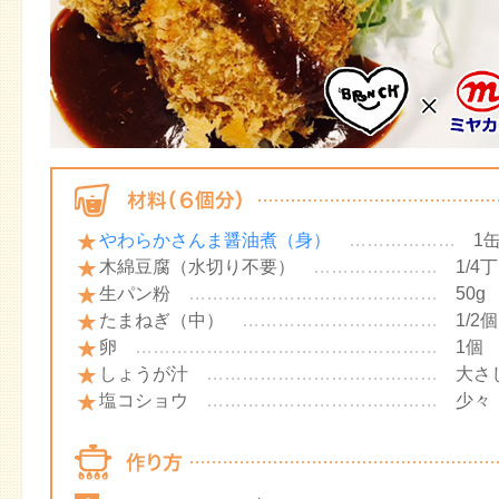
やわらかさんま醤油煮（身）
………………
1
木綿豆腐（水切り不要）
…………………
1/4丁
生パン粉
……………………………………
50g
たまねぎ（中）
……………………………
1/2個
卵
……………………………………………
1個
しょうが汁
…………………………………
大さじ
塩コショウ
…………………………………
少々