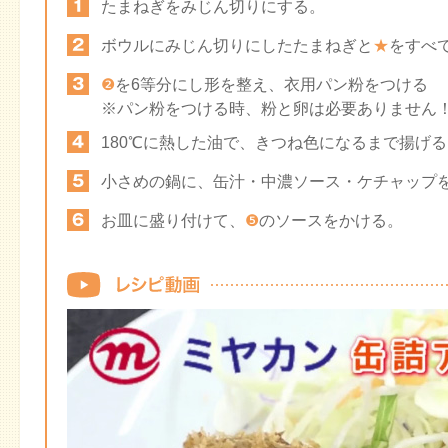
たまねぎをみじん切りにする。
ボウルにみじん切りにしたたまねぎと
★
をすべ
❷
を6等分にし形を整え、衣用パン粉をつける
※パン粉をつける時、粉と卵は必要ありません
180℃に熱した油で、きつね色になるまで揚げる
小さめの鍋に、缶汁・中濃ソース・ケチャップ
お皿に盛り付けて、
❺
のソースをかける。